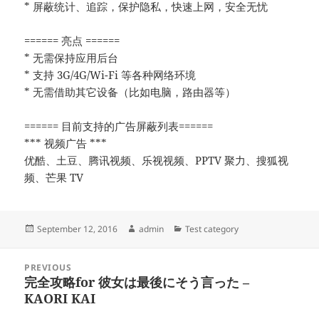
* 屏蔽统计、追踪，保护隐私，快速上网，安全无忧
====== 亮点 ======
* 无需保持应用后台
* 支持 3G/4G/Wi-Fi 等各种网络环境
* 无需借助其它设备（比如电脑，路由器等）
====== 目前支持的广告屏蔽列表======
*** 视频广告 ***
优酷、土豆、腾讯视频、乐视视频、PPTV 聚力、搜狐视
频、芒果 TV
Posted
Author
Categories
September 12, 2016
admin
Test category
on
Post
PREVIOUS
navigation
完全攻略for 彼女は最後にそう言った –
Previous
KAORI KAI
post: