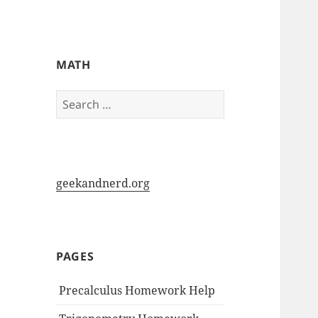
My-HW.org
MATH
Search
for:
geekandnerd.org
PAGES
Precalculus Homework Help