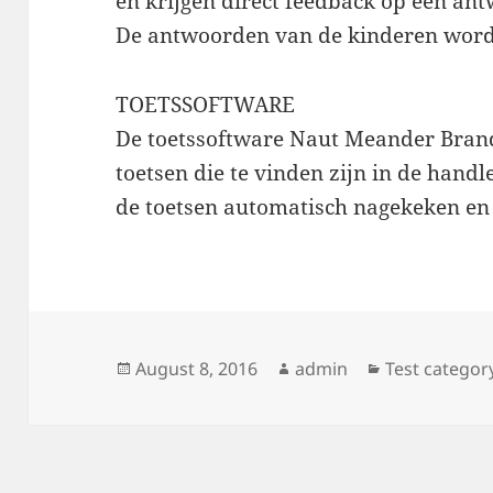
en krijgen direct feedback op een an
De antwoorden van de kinderen worde
TOETSSOFTWARE
De toetssoftware Naut Meander Branda
toetsen die te vinden zijn in de hand
de toetsen automatisch nagekeken en 
Posted
Author
Categories
August 8, 2016
admin
Test categor
on