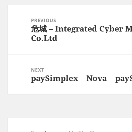
Post
navigation
PREVIOUS
危城 – Integrated Cyber 
Previous
Co.Ltd
post:
NEXT
paySimplex – Nova – pay
Next
post: