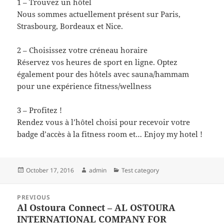
1 – Trouvez un hôtel
Nous sommes actuellement présent sur Paris,
Strasbourg, Bordeaux et Nice.
2 – Choisissez votre créneau horaire
Réservez vos heures de sport en ligne. Optez
également pour des hôtels avec sauna/hammam
pour une expérience fitness/wellness
3 – Profitez !
Rendez vous à l’hôtel choisi pour recevoir votre
badge d’accès à la fitness room et… Enjoy my hotel !
Posted
Author
Categories
October 17, 2016
admin
Test category
on
Post
PREVIOUS
navigation
Al Ostoura Connect – AL OSTOURA
Previous
INTERNATIONAL COMPANY FOR
post: