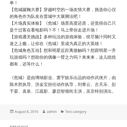
单！
【危城蹴鞠大赛】穿越时空的一场友情大赛，挑选你心仪
的角色作为队友在普城中大展脚法吧！
【片场真实体验】《危城》场景高度还原，还觉得自己只
是个过客在看电影吗？不！马上带你走进片场！
【游戏通关挑战】多种玩法的游戏体验，绞尽脑汁同时又
迷之上瘾，让你在《危城》里成为真正的大英雄！
【危城角色互动】想和明星近距离接触吗？想跟明星一齐
玩游戏吗？想助你的偶像一臂之力吗？来来来，这儿统统
都有，还等什么！
《危城》是由博纳影业、寰宇娱乐出品的动作武侠片，由
陈木胜执导、洪金宝担任动作执导，刘青云、古天乐、彭
于晏、袁泉、江疏影、廖启智领衔主演，吴京特别演出。
Posted
Author
Categories
August 8, 2016
admin
Test category
on
Post
PREVIOUS