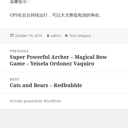
温馨提示：
GPS在后台持续运行，可以大大降低电池的寿命。
Posted
Author
Categories
October 14, 2016
admin
Test category
on
Post
PREVIOUS
navigation
Super Powerful Archer – Magical Bow
Previous
Game – Yeisela Ordonez Vaquiro
post:
NEXT
Cats and Bears – Redbubble
Next
post:
Proudly powered by WordPress