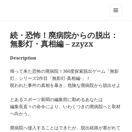
My-HW.org
MENU
AND
WIDGETS
続・恐怖！廃病院からの脱出：
無影灯・真相編 – zzyzx
Description
帰って来た恐怖の廃病院！360度探索脱出ゲーム「無影
灯」シリーズ2作目「無影灯-真相編-」！
呪われた事件の真相を暴き、危険な廃病院から脱出せよ
とあるスポーツ新聞の編集部に勤めるあなたは
編集長直々の命令により、いわくつきの廃病院へと取材
ヘ向かう。
廃病院へ侵入することはできたが、脱出経路が塞がれて