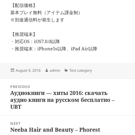
【配信価格】
基本プレイ無料（アイテム課金制）
※別途通信料が発生します
【推奨端末】
・対応OS：iOS7.0.0以降
・推奨端末：iPhone5s以降、iPad Air以降
Posted
Author
Categories
August 9, 2016
admin
Test category
on
Post
PREVIOUS
navigation
Аудиокниги — хиты 2016: скачать
Previous
аудио книги на русском бесплатно –
post:
UBT
NEXT
Neeba Hair and Beauty – Phorest
Next