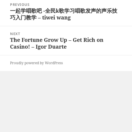
Post
PREVIOUS
navigation
一起学唱歌吧 -全民k歌学习唱歌发声的声乐技
Previous
巧入门教学 – tiwei wang
post:
NEXT
The Fortune Grow Up – Get Rich on
Next
Casino! – Igor Duarte
post:
Proudly powered by WordPress