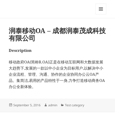
My-HW.org
MENU
AND
WIDGETS
润泰移动OA – 成都润泰茂成科技
有限公司
Description
移动政府OA(简称R.OA)正是在移动互联网和大数据发展
大趋势下,发展的一款以中小企业为目标用户,以解决中小
企业流程、管理、沟通、协作的企业协同办公云OA产
品。集简洁,易用的产品特性于一身,力争打造移动商务OA
办公全新体验。
Posted
Author
Categories
September 5, 2016
admin
Test category
on