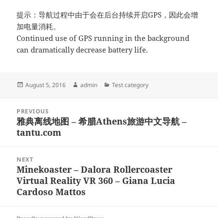
提示：导航过程中由于会在后台持续开启GPS，因此会增
加电量消耗。
Continued use of GPS running in the background
can dramatically decrease battery life.
Posted
Author
Categories
August 5, 2016
admin
Test category
on
Post
PREVIOUS
navigation
雅典离线地图 – 希腊Athens旅游中文导航 –
Previous
tantu.com
post:
NEXT
Minekoaster – Dalora Rollercoaster
Next
Virtual Reality VR 360 – Giana Lucia
post:
Cardoso Mattos