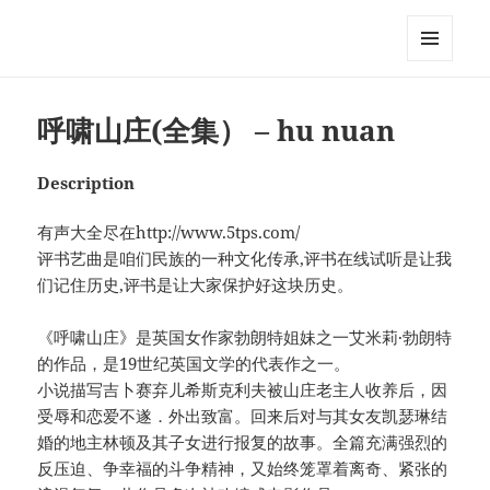
My-HW.org
MENU
AND
WIDGETS
呼啸山庄(全集） – hu nuan
Description
有声大全尽在http://www.5tps.com/
评书艺曲是咱们民族的一种文化传承,评书在线试听是让我
们记住历史,评书是让大家保护好这块历史。
《呼啸山庄》是英国女作家勃朗特姐妹之一艾米莉·勃朗特
的作品，是19世纪英国文学的代表作之一。
小说描写吉卜赛弃儿希斯克利夫被山庄老主人收养后，因
受辱和恋爱不遂．外出致富。回来后对与其女友凯瑟琳结
婚的地主林顿及其子女进行报复的故事。全篇充满强烈的
反压迫、争幸福的斗争精神，又始终笼罩着离奇、紧张的