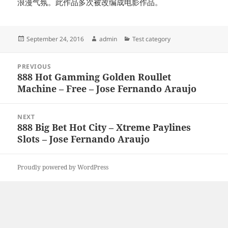
浪漫气氛。此作品多次被改编成电影作品。
Posted
Author
Categories
September 24, 2016
admin
Test category
on
Post
PREVIOUS
navigation
888 Hot Gamming Golden Roullet
Previous
Machine – Free – Jose Fernando Araujo
post:
NEXT
888 Big Bet Hot City – Xtreme Paylines
Next
Slots – Jose Fernando Araujo
post:
Proudly powered by WordPress