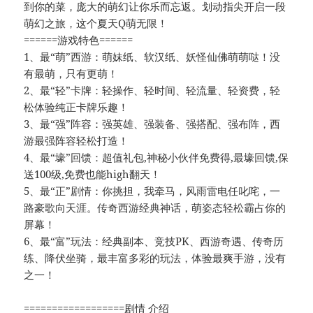
到你的菜，庞大的萌幻让你乐而忘返。划动指尖开启一段
萌幻之旅，这个夏天Q萌无限！
======游戏特色======
1、最“萌”西游：萌妹纸、软汉纸、妖怪仙佛萌萌哒！没
有最萌，只有更萌！
2、最“轻”卡牌：轻操作、轻时间、轻流量、轻资费，轻
松体验纯正卡牌乐趣！
3、最“强”阵容：强英雄、强装备、强搭配、强布阵，西
游最强阵容轻松打造！
4、最“壕”回馈：超值礼包,神秘小伙伴免费得,最壕回馈,保
送100级,免费也能high翻天！
5、最“正”剧情：你挑担，我牵马，风雨雷电任叱咤，一
路豪歌向天涯。传奇西游经典神话，萌姿态轻松霸占你的
屏幕！
6、最“富”玩法：经典副本、竞技PK、西游奇遇、传奇历
练、降伏坐骑，最丰富多彩的玩法，体验最爽手游，没有
之一！
==================剧情 介绍