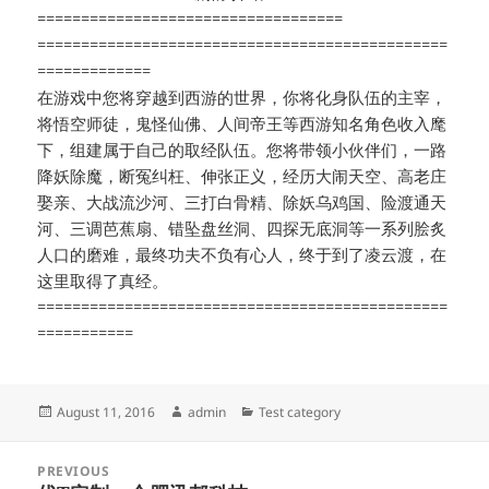
===================================
===============================================
=============
在游戏中您将穿越到西游的世界，你将化身队伍的主宰，
将悟空师徒，鬼怪仙佛、人间帝王等西游知名角色收入麾
下，组建属于自己的取经队伍。您将带领小伙伴们，一路
降妖除魔，断冤纠枉、伸张正义，经历大闹天空、高老庄
娶亲、大战流沙河、三打白骨精、除妖乌鸡国、险渡通天
河、三调芭蕉扇、错坠盘丝洞、四探无底洞等一系列脍炙
人口的磨难，最终功夫不负有心人，终于到了凌云渡，在
这里取得了真经。
===============================================
===========
Posted
Author
Categories
August 11, 2016
admin
Test category
on
Post
PREVIOUS
navigation