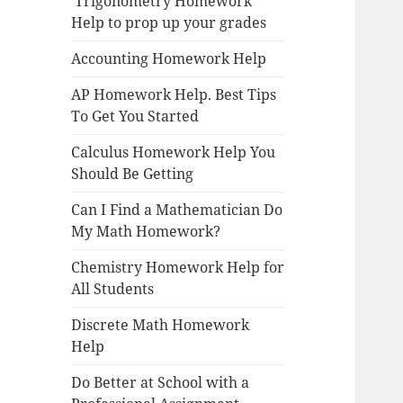
Trigonometry Homework
Help to prop up your grades
Accounting Homework Help
AP Homework Help. Best Tips
To Get You Started
Calculus Homework Help You
Should Be Getting
Can I Find a Mathematician Do
My Math Homework?
Chemistry Homework Help for
All Students
Discrete Math Homework
Help
Do Better at School with a