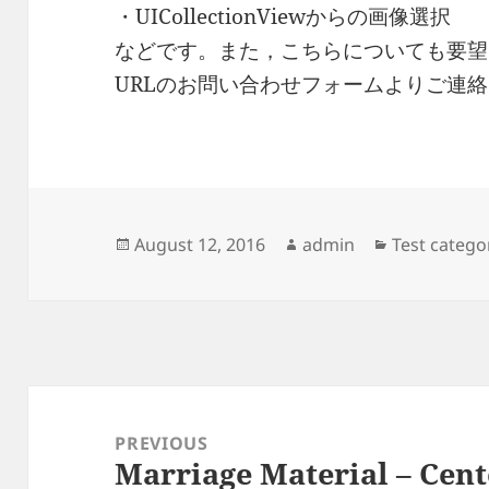
・UICollectionViewからの画像選択
などです。また，こちらについても要望
URLのお問い合わせフォームよりご連
Posted
Author
Categories
August 12, 2016
admin
Test catego
on
Post
navigation
PREVIOUS
Marriage Material – Cen
Previous