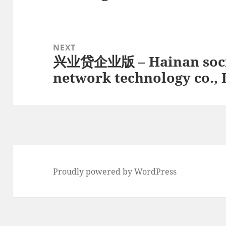
post:
NEXT
兴业贷企业版 – Hainan societ
Next
network technology co.,
post:
Proudly powered by WordPress