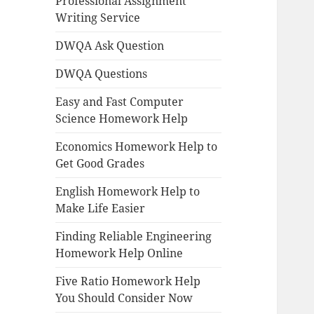
Professional Assignment
Writing Service
DWQA Ask Question
DWQA Questions
Easy and Fast Computer
Science Homework Help
Economics Homework Help to
Get Good Grades
English Homework Help to
Make Life Easier
Finding Reliable Engineering
Homework Help Online
Five Ratio Homework Help
You Should Consider Now