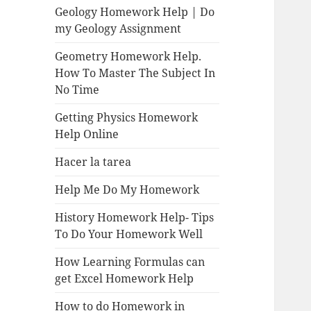
Geology Homework Help | Do
my Geology Assignment
Geometry Homework Help.
How To Master The Subject In
No Time
Getting Physics Homework
Help Online
Hacer la tarea
Help Me Do My Homework
History Homework Help- Tips
To Do Your Homework Well
How Learning Formulas can
get Excel Homework Help
How to do Homework in