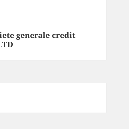
e generale credit
 LTD