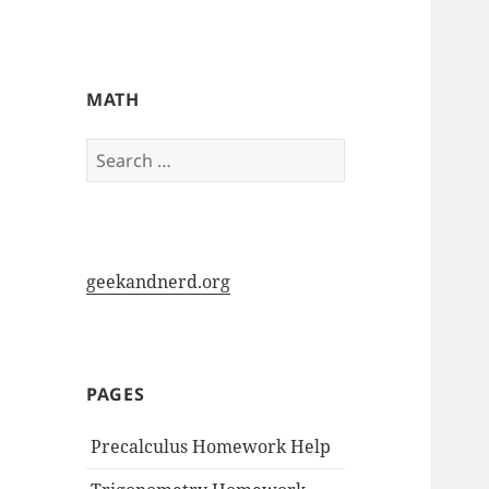
My-HW.org
MATH
Search
for:
geekandnerd.org
PAGES
Precalculus Homework Help