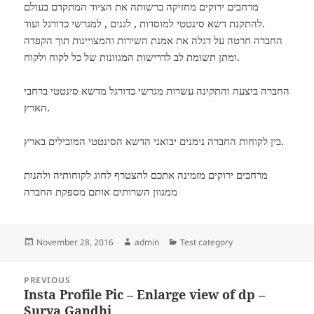
מרחבים ירוקים מחזיקה ברשותה את הציוד המתקדם בעולם
להתקנת דשא סינטטי למוסדות , לגנים , למגרשי כדורגל ועוד.
החברה חרטה על דגלה את אמנת השירות והמצויינות תוך הקפדה
ומתן תשומת לב לדרישות המגוונות של כל לקוח ולקוח.
החברה ביצעה והתקינה עשרות מגרשי כדורגל מדשא סינטטי ברחבי
הארץ.
בין לקוחות החברה נימנים יבואני הדשא הסינטטי המובילים בארץ.
מרחבים ירוקים מזמינה אתכם להצטרף לחוג לקוחותיה ולהנות
ממגוון השרותים אותם מספקת החברה
Posted
Author
Categories
November 28, 2016
admin
Test category
on
Post
PREVIOUS
navigation
Insta Profile Pic – Enlarge view of dp –
Previous
Surya Gandhi
post: