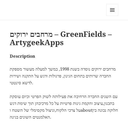
My-HW.org
MENU
AND
WIDGETS
מרחבים ירוקים – GreenFields –
ArtygeekApps
Description
מרחבים ירוקים נוסדה בשנת 1998, במשך למעלה מעשור מספקת
החברה שרותים בתחום הגינון, פרגולות ודגש על התקנה ושירות
לדשא סינטטי.
עם השנים החברה הרחיבה את פעילותה לשוק הפרטי וכיום עוסקת
בתכנון,עיצוב והקמת גינות פרטיות על כל מרכיבהן תוך שימת דגש
על צרכי הלקוח,וניצול מקסימלי של השטח וaboutחלוקה נכונה בין
האלמנטים השונים בגינה.